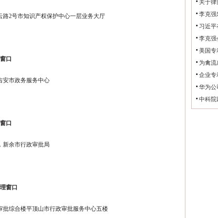
关于律
李克强
云路2号市知识产权保护中心一层业务大厅
习近平
李克强
美国专
理窗口
为禽流
企业专
吉安市政务服务中心
华为公
中科院
理窗口
号，新余市行政审批局
受理窗口
审批综合楼平顶山市行政审批服务中心五楼