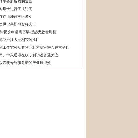
师事务所备案的通告
对瑞士进行正式访问
在芦山地震灾区考察
会见巴基斯坦友好人士
利:提交申请需尽早 提起无效看时机
感防控注入专利"强心针"
利工作实务及专利分析方法宣讲会在京举行
司、中兴通讯在欧专利诉讼备受关注
以发明专利服务新兴产业显成效