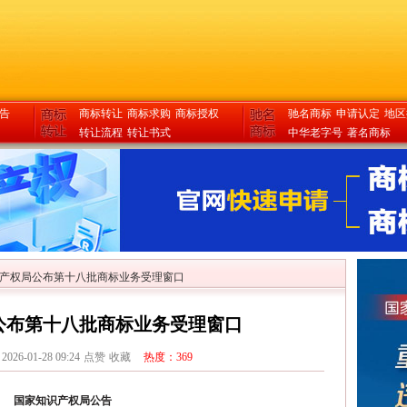
告
商标转让
商标求购
商标授权
驰名商标
申请认定
地区
转让流程
转让书式
中华老字号
著名商标
产权局公布第十八批商标业务受理窗口
公布第十八批商标业务受理窗口
2026-01-28 09:24
点赞
收藏
热度：369
国家知识产权局公告